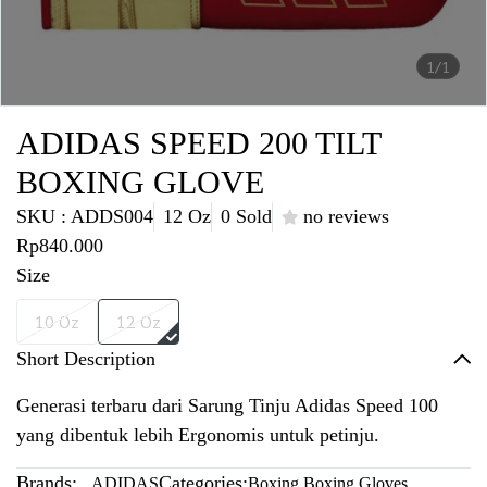
1/1
ADIDAS SPEED 200 TILT
BOXING GLOVE
SKU : ADDS004
12 Oz
0 Sold
no reviews
Rp840.000
Size
10 Oz
12 Oz
Short Description
Generasi terbaru dari Sarung Tinju Adidas Speed 100
yang dibentuk lebih Ergonomis untuk petinju.
Brands:
Categories:
ADIDAS
Boxing
,
Boxing Gloves