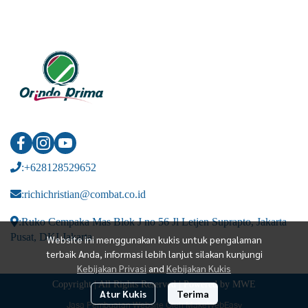
:+628128529652
:richichristian@combat.co.id
:Ruko Cempaka Mas Blok J no 56 Jl Letjen Suprapto, Jakarta
Pusat, DKI Jakarta.
Website ini menggunakan kukis untuk pengalaman
terbaik Anda, informasi lebih lanjut silakan kunjungi
Kebijakan Privasi
and
Kebijakan Kukis
Copyright | All Rights Reserved | Powered by MWE
Atur Kukis
Terima
Jasa Pembuatan Website Oleh MakeWebEasy